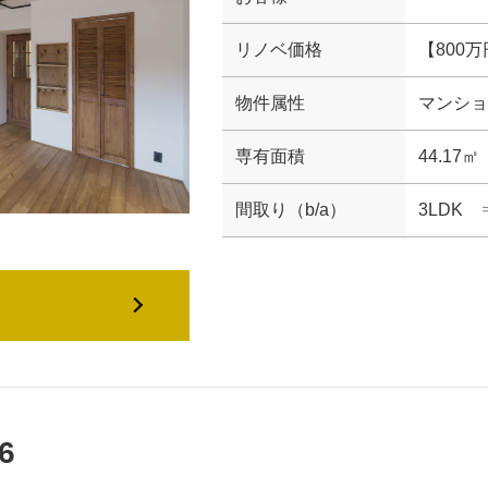
リノベ価格
【800
物件属性
マンショ
専有面積
44.17㎡
間取り（b/a）
3LDK 
6