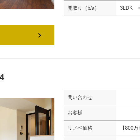
間取り（b/a）
3LDK 
4
問い合わせ
お客様
リノベ価格
【800