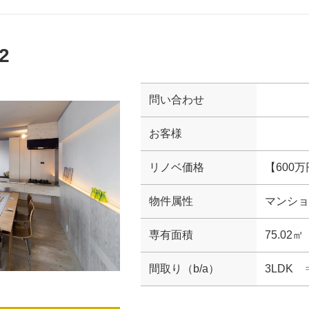
2
問い合わせ
お客様
リノベ価格
【600
物件属性
マンショ
専有面積
75.02㎡
間取り（b/a）
3LDK 