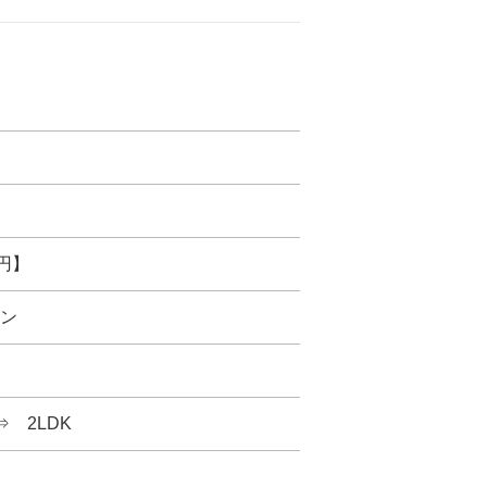
万円】
ン
⇒ 2LDK