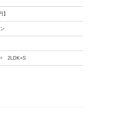
万円】
ン
⇒ 2LDK+S